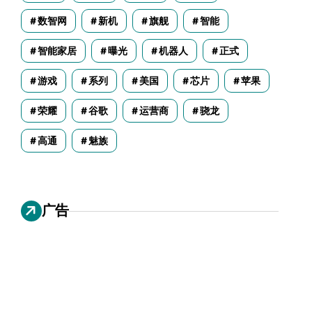
数智网
新机
旗舰
智能
智能家居
曝光
机器人
正式
游戏
系列
美国
芯片
苹果
荣耀
谷歌
运营商
骁龙
高通
魅族
广告