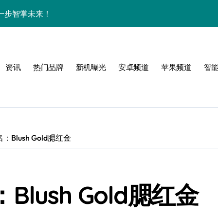
一步智掌未来！
色与实用功能全解析
讯+玩机技巧一网打尽
资讯
热门品牌
新机曝光
安卓频道
苹果频道
智
解析+超实用技巧攻略
亮点纷呈速来围观！
一手轻松掌控！
递不容错过！
名：Blush Gold腮红金
，亮点全解析！
屏新巅峰，科技控必入！
：Blush Gold腮红金
开启资讯抢先新体验！