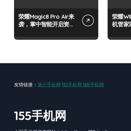
荣耀Magic8 Pro Air来
荣耀W
袭，掌中智能开启资讯
机管家
抢先新体验！
智掌未
友情链接：
第七手机网
151手机网
185手机网
155手机网