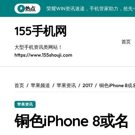
跳
热点
荣耀WIN资讯速递，手机管家助力，抢先
转
到
手机分析师揭秘：真我GT8 Pro新机特
内
155手机网
容
荣耀500 Pro MOLLY版来袭！最新资
首页
OPPO Find X9 Pro深度揭秘：亮点全
大型手机资讯类网站！
https://www.155shouji.com
vivo S50 Pro mini来袭：小屏旗舰，
荣耀ROBOT PHONE：智领生活，资讯
华为nova 15 Ultra新功能解锁，优惠速
首页
苹果频道
苹果资讯
2017
铜色iPhone 8或
iPhone 17e重磅来袭：性能配置大升级
苹果资讯
三星Galaxy Z Fold7深度揭秘：折叠
铜色iPhone 8或名
荣耀Magic8 Pro Air来袭，掌中智能