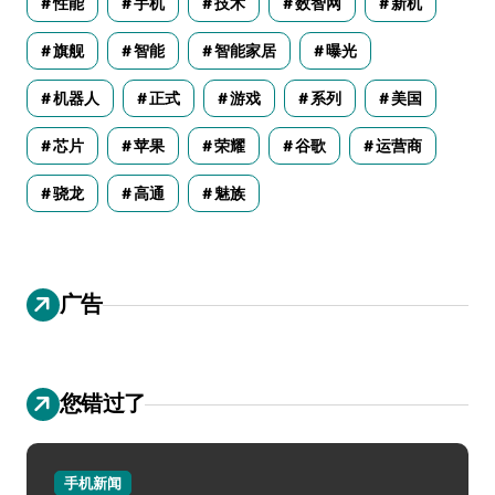
性能
手机
技术
数智网
新机
旗舰
智能
智能家居
曝光
机器人
正式
游戏
系列
美国
芯片
苹果
荣耀
谷歌
运营商
骁龙
高通
魅族
广告
您错过了
手机新闻