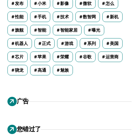
发布
小米
影像
微软
怎么
性能
手机
技术
数智网
新机
旗舰
智能
智能家居
曝光
机器人
正式
游戏
系列
美国
芯片
苹果
荣耀
谷歌
运营商
骁龙
高通
魅族
广告
您错过了