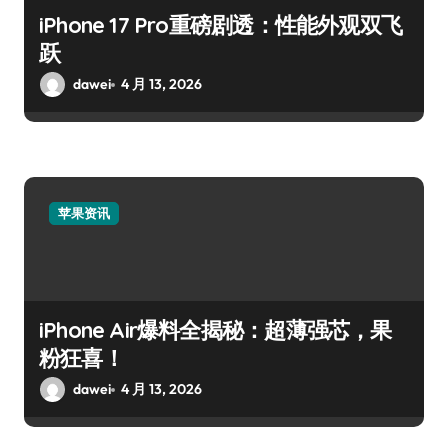
iPhone 17 Pro重磅剧透：性能外观双飞
跃
dawei
4 月 13, 2026
苹果资讯
iPhone Air爆料全揭秘：超薄强芯，果
粉狂喜！
dawei
4 月 13, 2026