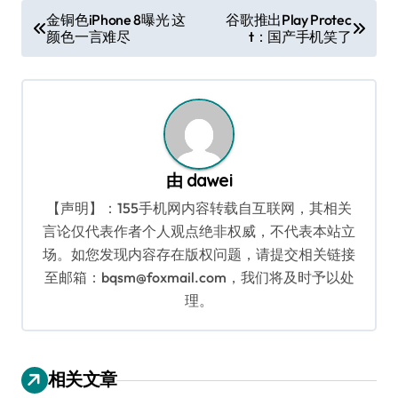
文
金铜色iPhone 8曝光 这
谷歌推出Play Protec
颜色一言难尽
t：国产手机笑了
章
导
航
由
dawei
【声明】：155手机网内容转载自互联网，其相关
言论仅代表作者个人观点绝非权威，不代表本站立
场。如您发现内容存在版权问题，请提交相关链接
至邮箱：bqsm@foxmail.com，我们将及时予以处
理。
相关文章