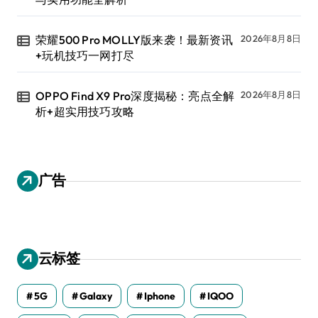
荣耀500 Pro MOLLY版来袭！最新资讯
2026年8月8日
+玩机技巧一网打尽
OPPO Find X9 Pro深度揭秘：亮点全解
2026年8月8日
析+超实用技巧攻略
广告
云标签
5G
Galaxy
Iphone
IQOO