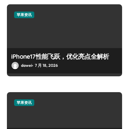
苹果资讯
iPhone17性能飞跃，优化亮点全解析
dawei
7 月 18, 2026
苹果资讯