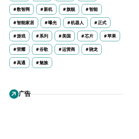
数智网
新机
旗舰
智能
智能家居
曝光
机器人
正式
游戏
系列
美国
芯片
苹果
荣耀
谷歌
运营商
骁龙
高通
魅族
广告