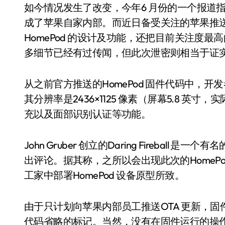
如今情况发生了改变，今年6 月份的一个报道
成了苹果自家内部。而近日备受关注的苹果推送H
HomePod 的设计及功能，还把目前关注度最高
多细节已经有过传闻，但此次泄密则相当于证
从之前官方推送的HomePod 固件代码中，开发
其分辨率是2436×1125 像素（屏幕5.8 英寸
充以及面部识别认证等功能。
John Gruber 创立的Daring Fireba
出评论。据其称，之所以会出现此次的HomeP
工家中部署HomePod 设备原型所致。
由于只计划向苹果内部员工推送OTA 更新，
代码省略的标记。当然，没有在固件运行的操