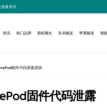
中畅览海量资讯
能，抢先一睹为快！
技，重塑手机新体验！
资讯
热门品牌
新机曝光
安卓频道
苹果频道
智
揭秘折叠屏新惊艳亮点
新体验
mePod固件代码泄露原因
！
ePod固件代码泄露
效玩机攻略速看！