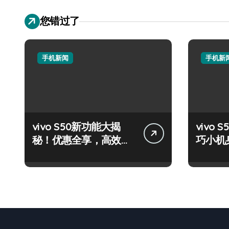
您错过了
手机新闻
手机新
vivo S50新功能大揭
vivo S
秘！优惠全享，高效玩
巧小机
机攻略速看！
量资讯