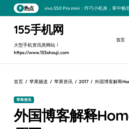
跳
热点
vivo S50 Pro mini：纤巧小机身，掌
转
到
手机分析师揭秘：小米17 Pro实用新功
内
155手机网
容
三星Galaxy S26亮点大揭秘：创新科
首页
三星Galaxy Z Fold7前瞻：手机管家
大型手机资讯类网站！
https://www.155shouji.com
S25 Ultra颜值炸裂！定制主题引领潮流
S24+震撼登场，美出新高度！
Galaxy S26+颜值爆升！机皇美学解析
首页
苹果频道
苹果资讯
2017
外国博客解释Ho
Galaxy A56 5G登场，时尚与性能双巅峰
苹果资讯
Galaxy Z Flip6：折叠时尚，尽显潮流新宠
外国博客解释Hom
vivo S50新功能大揭秘！优惠全享，高