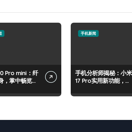
闻
手机新闻
50 Pro mini：纤
手机分析师揭秘：小米
身，掌中畅览海
17 Pro实用新功能，抢
先一睹为快！