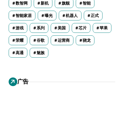
数智网
新机
旗舰
智能
智能家居
曝光
机器人
正式
游戏
系列
美国
芯片
苹果
荣耀
谷歌
运营商
骁龙
高通
魅族
广告