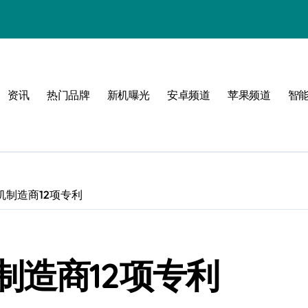
！
资讯
热门品牌
新机曝光
安卓频道
苹果频道
智
玩
机制造商12项专利
峰
点！
制造商12项专利
新体验