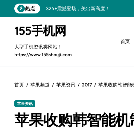
跳
热点
S24+震撼登场，美出新高度！
转
到
Galaxy S26+颜值爆升！机皇美学解析
内
155手机网
容
Galaxy A56 5G登场，时尚与性能双巅峰
首页
Galaxy Z Flip6：折叠时尚，尽显潮流新宠
大型手机资讯类网站！
https://www.155shouji.com
三星Galaxy S26发布：个性美化全攻略
Galaxy S25美颜秘籍：个性定制炫酷玩法
Galaxy C55 5G焕新指南：定制潮流无限
首页
苹果频道
苹果资讯
2017
苹果收购韩智能
Galaxy C55 5G登场，演绎三星美学新巅
苹果资讯
Galaxy S25+闪亮登场，这样打扮秒变焦
苹果收购韩智能机
S25 Ultra颜值炸裂！定制主题引领潮流