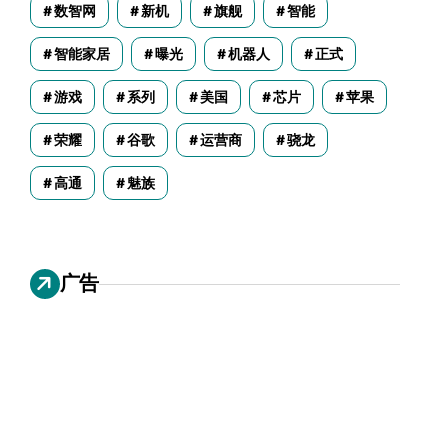
数智网
新机
旗舰
智能
智能家居
曝光
机器人
正式
游戏
系列
美国
芯片
苹果
荣耀
谷歌
运营商
骁龙
高通
魅族
广告