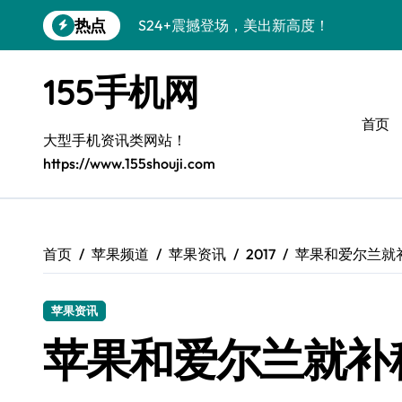
跳
热点
S24+震撼登场，美出新高度！
转
到
Galaxy S26+颜值爆升！机皇美学解析
内
155手机网
容
Galaxy A56 5G登场，时尚与性能双巅峰
首页
Galaxy Z Flip6：折叠时尚，尽显潮流新宠
大型手机资讯类网站！
https://www.155shouji.com
三星Galaxy S26发布：个性美化全攻略
Galaxy S25美颜秘籍：个性定制炫酷玩法
Galaxy C55 5G焕新指南：定制潮流无限
首页
苹果频道
苹果资讯
2017
苹果和爱尔兰就
Galaxy C55 5G登场，演绎三星美学新巅
苹果资讯
Galaxy S25+闪亮登场，这样打扮秒变焦
苹果和爱尔兰就补
S25 Ultra颜值炸裂！定制主题引领潮流