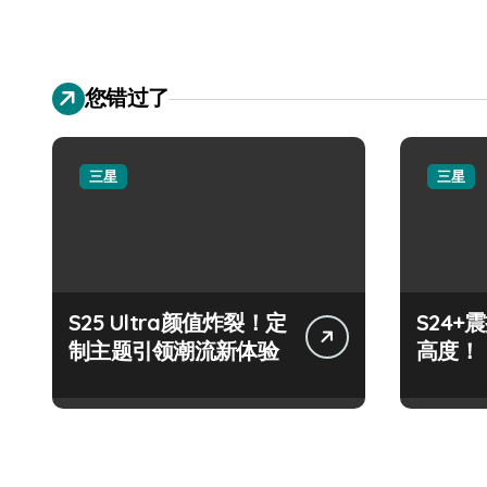
您错过了
三星
三星
S25 Ultra颜值炸裂！定
S24
制主题引领潮流新体验
高度！