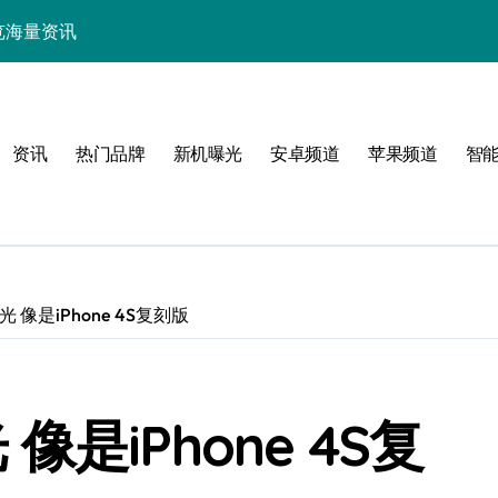
中畅览海量资讯
能，抢先一睹为快！
技，重塑手机新体验！
资讯
热门品牌
新机曝光
安卓频道
苹果频道
智
揭秘折叠屏新惊艳亮点
新体验
曝光 像是iPhone 4S复刻版
！
 像是iPhone 4S复
效玩机攻略速看！