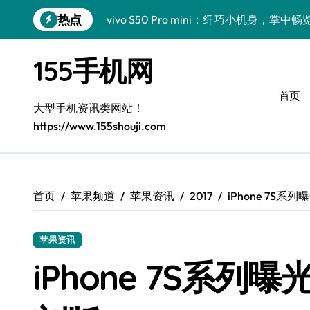
跳
热点
vivo S50 Pro mini：纤巧小机身，掌
转
到
手机分析师揭秘：小米17 Pro实用新功
内
155手机网
容
三星Galaxy S26亮点大揭秘：创新科
首页
三星Galaxy Z Fold7前瞻：手机管家
大型手机资讯类网站！
https://www.155shouji.com
S25 Ultra颜值炸裂！定制主题引领潮流
S24+震撼登场，美出新高度！
Galaxy S26+颜值爆升！机皇美学解析
首页
苹果频道
苹果资讯
2017
iPhone 7S系列
Galaxy A56 5G登场，时尚与性能双巅峰
苹果资讯
Galaxy Z Flip6：折叠时尚，尽显潮流新宠
iPhone 7S系列曝光
vivo S50新功能大揭秘！优惠全享，高