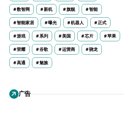
数智网
新机
旗舰
智能
智能家居
曝光
机器人
正式
游戏
系列
美国
芯片
苹果
荣耀
谷歌
运营商
骁龙
高通
魅族
广告