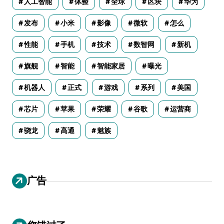
人工智能
体验
全球
区块
华为
发布
小米
影像
微软
怎么
性能
手机
技术
数智网
新机
旗舰
智能
智能家居
曝光
机器人
正式
游戏
系列
美国
芯片
苹果
荣耀
谷歌
运营商
骁龙
高通
魅族
广告