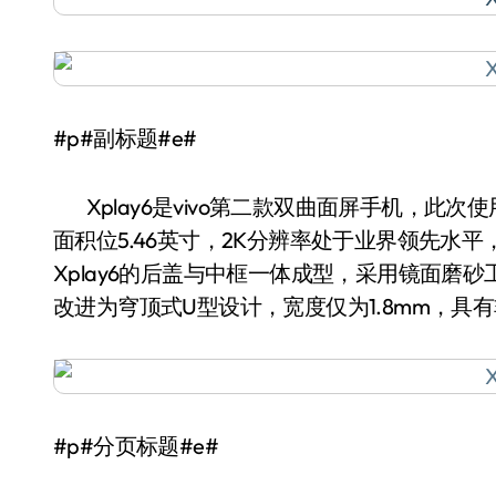
#p#副标题#e#
Xplay6是vivo第二款双曲面屏手机，此次使
面积位5.46英寸，2K分辨率处于业界领先水平
Xplay6的后盖与中框一体成型，采用镜面磨
改进为穹顶式U型设计，宽度仅为1.8mm，具
#p#分页标题#e#