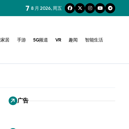
7
8 月 2026, 周五
能家居
手游
5G频道
VR
趣闻
智能生活
广告