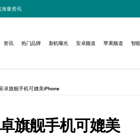
中畅览海量资讯
能，抢先一睹为快！
技，重塑手机新体验！
资讯
热门品牌
新机曝光
安卓频道
苹果频道
智
揭秘折叠屏新惊艳亮点
新体验
安卓旗舰手机可媲美iPhone
！
安卓旗舰手机可媲美
效玩机攻略速看！