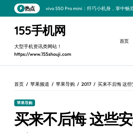
跳
热点
vivo S50 Pro mini：纤巧小机身，掌
转
到
手机分析师揭秘：小米17 Pro实用新功
内
155手机网
容
三星Galaxy S26亮点大揭秘：创新科
首页
三星Galaxy Z Fold7前瞻：手机管家
大型手机资讯类网站！
https://www.155shouji.com
S25 Ultra颜值炸裂！定制主题引领潮流
S24+震撼登场，美出新高度！
Galaxy S26+颜值爆升！机皇美学解析
首页
苹果频道
苹果导购
2017
买来不后悔 这些
Galaxy A56 5G登场，时尚与性能双巅峰
苹果导购
Galaxy Z Flip6：折叠时尚，尽显潮流新宠
买来不后悔 这些
vivo S50新功能大揭秘！优惠全享，高