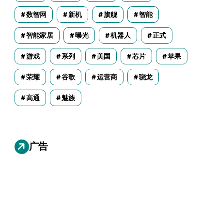
数智网
新机
旗舰
智能
智能家居
曝光
机器人
正式
游戏
系列
美国
芯片
苹果
荣耀
谷歌
运营商
骁龙
高通
魅族
广告