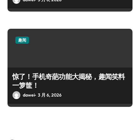
趣闻
惊了！手机奇葩功能大揭秘，趣闻笑料
一箩筐！
dawei
3 月 6, 2026