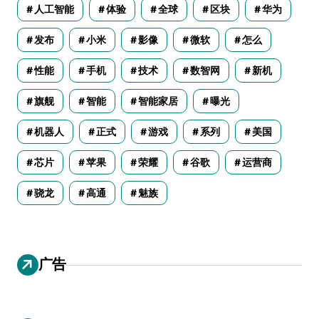
人工智能
体验
全球
区块
华为
发布
小米
影像
微软
怎么
性能
手机
技术
数智网
新机
旗舰
智能
智能家居
曝光
机器人
正式
游戏
系列
美国
芯片
苹果
荣耀
谷歌
运营商
骁龙
高通
魅族
广告