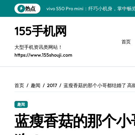
跳
热点
vivo S50 Pro mini：纤巧小机身，掌
转
到
手机分析师揭秘：小米17 Pro实用新功
内
155手机网
容
三星Galaxy S26亮点大揭秘：创新科
首页
三星Galaxy Z Fold7前瞻：手机管家
大型手机资讯类网站！
https://www.155shouji.com
S25 Ultra颜值炸裂！定制主题引领潮流
S24+震撼登场，美出新高度！
Galaxy S26+颜值爆升！机皇美学解析
首页
趣闻
2017
蓝瘦香菇的那个小哥都结婚了 高
Galaxy A56 5G登场，时尚与性能双巅峰
趣闻
Galaxy Z Flip6：折叠时尚，尽显潮流新宠
蓝瘦香菇的那个小
vivo S50新功能大揭秘！优惠全享，高