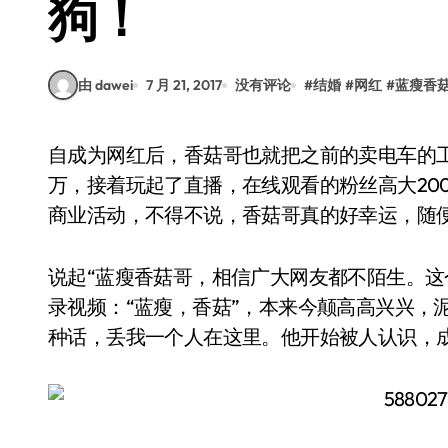
狗！
由 dawei
7 月 21, 2017
没有评论
#
结婚
#
网红
#
蓝瘦香
自成为网红后，香菇哥也就把之前的卖电车的工作给辞掉，趁热开通微博，一夜之间涨粉30多
万，接着玩起了直播，在线观看的粉丝高大20
商业活动，不得不说，香菇哥真的好幸运，随
说起“蓝瘦香菇哥，相信广大网友都不陌生。这个
录视频：“蓝瘦，香菇”，本来今颠高高兴兴，
种话，丢我一个人在这里。他开始被人认识，