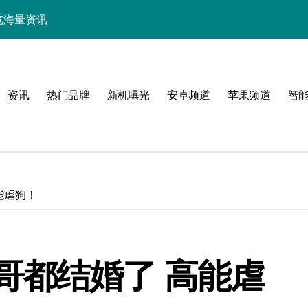
中畅览海量资讯
能，抢先一睹为快！
技，重塑手机新体验！
资讯
热门品牌
新机曝光
安卓频道
苹果频道
智
揭秘折叠屏新惊艳亮点
新体验
能虐狗！
！
哥都结婚了 高能虐
效玩机攻略速看！