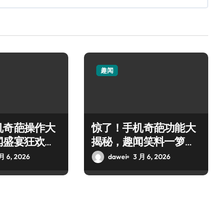
趣闻
机奇葩操作大
惊了！手机奇葩功能大
闻盛宴狂欢来
揭秘，趣闻笑料一箩
筐！
月 6, 2026
dawei
3 月 6, 2026