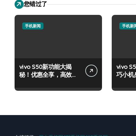
您错过了
手机新闻
手机新
vivo S50新功能大揭
vivo S
秘！优惠全享，高效玩
巧小机
机攻略速看！
量资讯