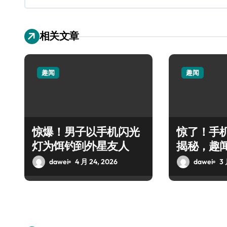
相关文章
趣闻
趣闻
惊爆！男子以手机闪光
惊了！手
灯为饵钓到外星友人
揭秘，趣
袭！
dawei
4 月 24, 2026
dawei
3 