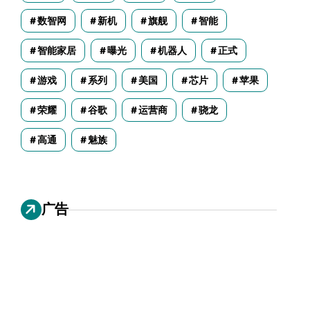
数智网
新机
旗舰
智能
智能家居
曝光
机器人
正式
游戏
系列
美国
芯片
苹果
荣耀
谷歌
运营商
骁龙
高通
魅族
广告