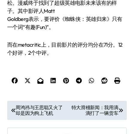
松。漫威终于找到了超级英雄电影未来该有的样
子。其中影评人Matt
Goldberg表示，要评价《蜘蛛侠：英雄归来》只有
一个词“有趣(Fun)”。
而在metacritic上，目前影片的评分均分在71分。12
个好评，2个中评。
文
周鸿祎与王思聪又火了
特大滑稽新闻：我用滴
却是因为狗上飞机
滴打了一辆货车
章
导