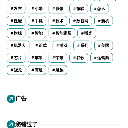
发布
小米
影像
微软
怎么
性能
手机
技术
数智网
新机
旗舰
智能
智能家居
曝光
机器人
正式
游戏
系列
美国
芯片
苹果
荣耀
谷歌
运营商
骁龙
高通
魅族
广告
您错过了