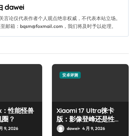
由
dawei
相关言论仅代表作者个人观点绝非权威，不代表本站立场。
：bqsm@foxmail.com，我们将及时予以处理。
安卓评测
10x：性能怪兽
Xiaomi 17 Ultra徕卡
机圈？
版：影像登峰还是性能
霸主？
月 9, 2026
dawei
4 月 9, 2026