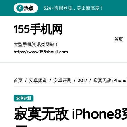
跳
热点
S24+震撼登场，美出新高度！
转
到
Galaxy S26+颜值爆升！机皇美学解析
内
155手机网
容
Galaxy A56 5G登场，时尚与性能双巅峰
首页
Galaxy Z Flip6：折叠时尚，尽显潮流新宠
大型手机资讯类网站！
https://www.155shouji.com
三星Galaxy S26发布：个性美化全攻略
Galaxy S25美颜秘籍：个性定制炫酷玩法
Galaxy C55 5G焕新指南：定制潮流无限
首页
安卓频道
安卓评测
2017
寂寞无敌 iPho
Galaxy C55 5G登场，演绎三星美学新巅
安卓评测
Galaxy S25+闪亮登场，这样打扮秒变焦
寂寞无敌 iPhon
S25 Ultra颜值炸裂！定制主题引领潮流