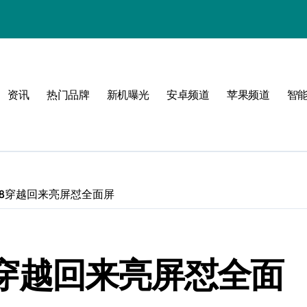
！
资讯
热门品牌
新机曝光
安卓频道
苹果频道
智
玩
ne8穿越回来亮屏怼全面屏
峰
点！
e8穿越回来亮屏怼全面
新体验