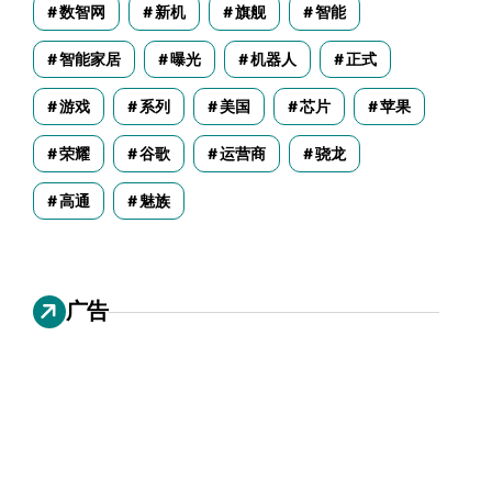
数智网
新机
旗舰
智能
智能家居
曝光
机器人
正式
游戏
系列
美国
芯片
苹果
荣耀
谷歌
运营商
骁龙
高通
魅族
广告