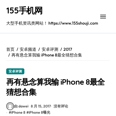
跳
155手机网
转
到
内
大型手机资讯类网站！ https://www.155shouji.com
容
首页
安卓频道
安卓评测
2017
再有悬念算我输 iPhone 8最全猜想合集
安卓评测
再有悬念算我输 iPhone 8最全
猜想合集
由 dawei
8 月 15, 2017
没有评论
#
iPhone 8
#
iPhone 8曝光