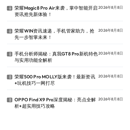
荣耀Magic8 Pro Air来袭，掌中智能开启
2026年8月8日
资讯抢先新体验！
荣耀WIN资讯速递，手机管家助力，抢
2026年8月8日
先一步智掌未来！
手机分析师揭秘：真我GT8 Pro新机特色
2026年8月8日
与实用功能全解析
荣耀500 Pro MOLLY版来袭！最新资讯
2026年8月8日
+玩机技巧一网打尽
OPPO Find X9 Pro深度揭秘：亮点全解
2026年8月8日
析+超实用技巧攻略