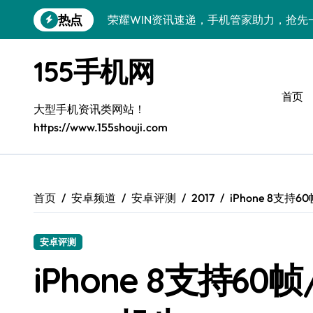
跳
热点
荣耀WIN资讯速递，手机管家助力，抢先
转
到
手机分析师揭秘：真我GT8 Pro新机特
内
155手机网
容
荣耀500 Pro MOLLY版来袭！最新资
首页
OPPO Find X9 Pro深度揭秘：亮点全
大型手机资讯类网站！
https://www.155shouji.com
vivo S50 Pro mini来袭：小屏旗舰，
荣耀ROBOT PHONE：智领生活，资讯
华为nova 15 Ultra新功能解锁，优惠速
首页
安卓频道
安卓评测
2017
iPhone 8支持
iPhone 17e重磅来袭：性能配置大升级
安卓评测
三星Galaxy Z Fold7深度揭秘：折叠
iPhone 8支持6
荣耀Magic8 Pro Air来袭，掌中智能