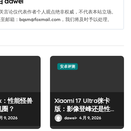
由
dawei
相关言论仅代表作者个人观点绝非权威，不代表本站立场。
：bqsm@foxmail.com，我们将及时予以处理。
安卓评测
10x：性能怪兽
Xiaomi 17 Ultra徕卡
机圈？
版：影像登峰还是性能
霸主？
月 9, 2026
dawei
4 月 9, 2026