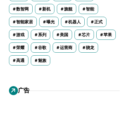
数智网
新机
旗舰
智能
智能家居
曝光
机器人
正式
游戏
系列
美国
芯片
苹果
荣耀
谷歌
运营商
骁龙
高通
魅族
广告