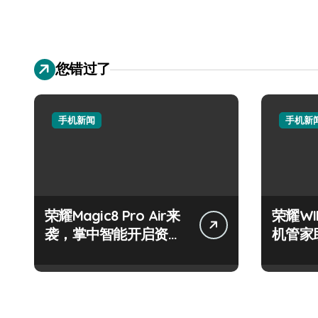
您错过了
手机新闻
手机新
荣耀Magic8 Pro Air来
荣耀W
袭，掌中智能开启资讯
机管家
抢先新体验！
智掌未