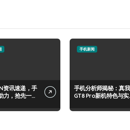
闻
手机新闻
IN资讯速递，手
手机分析师揭秘：真我
助力，抢先一步
GT8 Pro新机特色与实
来！
用功能全解析