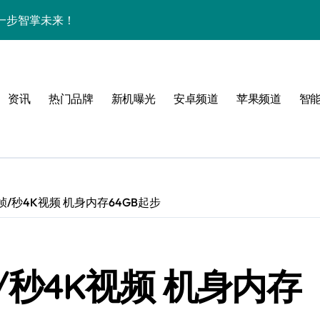
一步智掌未来！
色与实用功能全解析
讯+玩机技巧一网打尽
资讯
热门品牌
新机曝光
安卓频道
苹果频道
智
解析+超实用技巧攻略
亮点纷呈速来围观！
一手轻松掌控！
递不容错过！
60帧/秒4K视频 机身内存64GB起步
，亮点全解析！
屏新巅峰，科技控必入！
0帧/秒4K视频 机身内存
开启资讯抢先新体验！