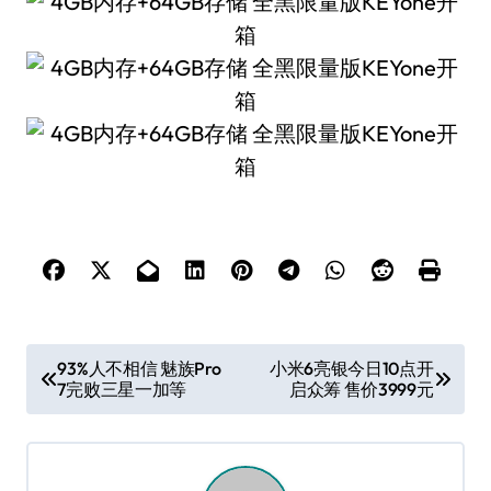
文
93%人不相信 魅族Pro
小米6亮银今日10点开
7完败三星一加等
启众筹 售价3999元
章
导
航