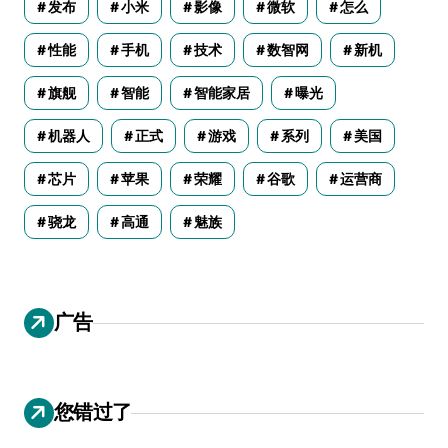
发布
小米
影像
微软
怎么
性能
手机
技术
数智网
新机
旗舰
智能
智能家居
曝光
机器人
正式
游戏
系列
美国
芯片
苹果
荣耀
谷歌
运营商
骁龙
高通
魅族
广告
您错过了