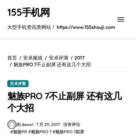
跳
155手机网
转
到
内
大型手机资讯类网站！ https://www.155shouji.com
容
首页
安卓频道
安卓评测
2017
魅族PRO 7不止副屏 还有这几个大招
安卓评测
魅族PRO 7不止副屏 还有这几
个大招
由 dawei
7 月 29, 2017
没有评论
#
魅族PR
#
魅族PRO 7
#
魅族PRO 7副屏