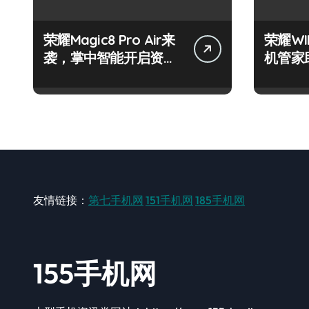
荣耀Magic8 Pro Air来
荣耀W
袭，掌中智能开启资讯
机管家
抢先新体验！
智掌未
友情链接：
第七手机网
151手机网
185手机网
155手机网