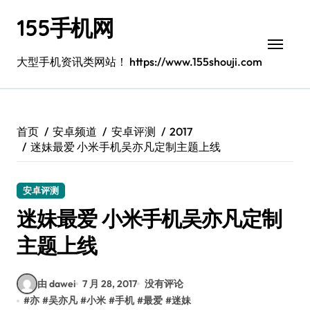
跳
155手机网
转
到
内
大型手机资讯类网站！ https://www.155shouji.com
容
首页
安卓频道
安卓评测
2017
迷妹最爱 小米手机吴亦凡定制主题上线
安卓评测
迷妹最爱 小米手机吴亦凡定制
主题上线
由 dawei
7 月 28, 2017
没有评论
#
亦
#
吴亦凡
#
小米
#
手机
#
最爱
#
迷妹