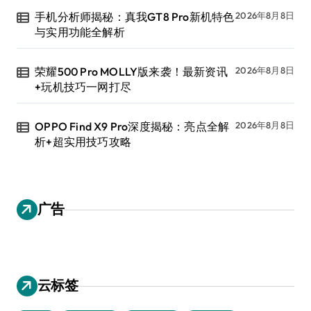
手机分析师揭秘：真我GT8 Pro新机特色
2026年8月8日
与实用功能全解析
荣耀500 Pro MOLLY版来袭！最新资讯
2026年8月8日
+玩机技巧一网打尽
OPPO Find X9 Pro深度揭秘：亮点全解
2026年8月8日
析+超实用技巧攻略
广告
云标签