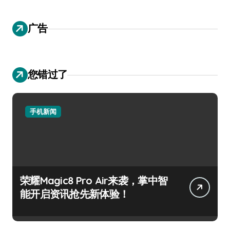
广告
您错过了
手机新闻
荣耀Magic8 Pro Air来袭，掌中智
能开启资讯抢先新体验！