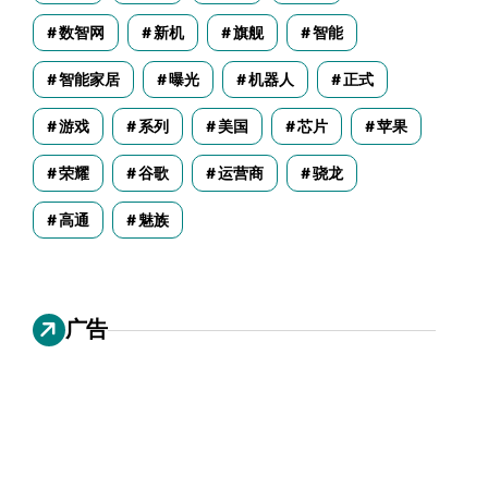
数智网
新机
旗舰
智能
智能家居
曝光
机器人
正式
游戏
系列
美国
芯片
苹果
荣耀
谷歌
运营商
骁龙
高通
魅族
广告