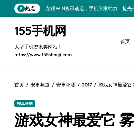
跳
热点
荣耀WIN资讯速递，手机管家助力，抢先
转
到
手机分析师揭秘：真我GT8 Pro新机特
内
155手机网
容
荣耀500 Pro MOLLY版来袭！最新资
首页
OPPO Find X9 Pro深度揭秘：亮点全
大型手机资讯类网站！
https://www.155shouji.com
vivo S50 Pro mini来袭：小屏旗舰，
荣耀ROBOT PHONE：智领生活，资讯
华为nova 15 Ultra新功能解锁，优惠速
首页
安卓频道
安卓评测
2017
游戏女神最爱它 
iPhone 17e重磅来袭：性能配置大升级
安卓评测
三星Galaxy Z Fold7深度揭秘：折叠
游戏女神最爱它 
荣耀Magic8 Pro Air来袭，掌中智能