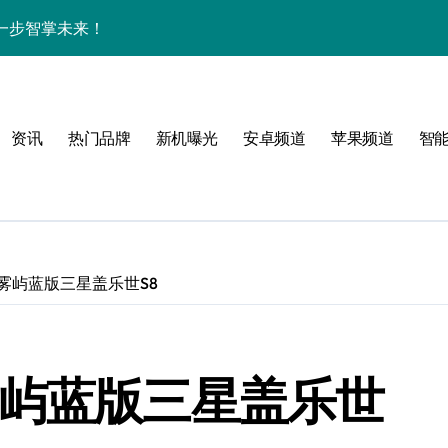
一步智掌未来！
色与实用功能全解析
讯+玩机技巧一网打尽
资讯
热门品牌
新机曝光
安卓频道
苹果频道
智
解析+超实用技巧攻略
亮点纷呈速来围观！
一手轻松掌控！
递不容错过！
雾屿蓝版三星盖乐世S8
，亮点全解析！
屏新巅峰，科技控必入！
雾屿蓝版三星盖乐世
开启资讯抢先新体验！