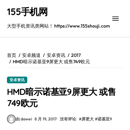
跳
155手机网
转
到
内
大型手机资讯类网站！ https://www.155shouji.com
容
首页
安卓频道
安卓资讯
2017
HMD暗示诺基亚9屏更大 或售749欧元
安卓资讯
HMD暗示诺基亚9屏更大 或售
749欧元
由 dawei
8 月 19, 2017
没有评论
#
屏更大
#
诺基亚9