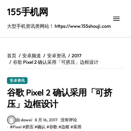
跳
155手机网
转
到
内
大型手机资讯类网站！ https://www.155shouji.com
容
首页
安卓频道
安卓资讯
2017
谷歌 Pixel 2 确认采用「可挤压」边框设计
安卓资讯
谷歌 Pixel 2 确认采用「可挤
压」边框设计
由 dawei
8 月 16, 2017
没有评论
#
Pixel
#
挤压
#
确认
#
谷歌
#
边框
#
采用