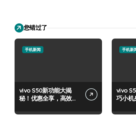
您错过了
手机新闻
手机新
vivo S50新功能大揭
vivo S
秘！优惠全享，高效玩
巧小机
机攻略速看！
量资讯