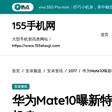
跳
热点
vivo S50 Pro mini：纤巧小机身，掌
转
到
手机分析师揭秘：小米17 Pro实用新功
内
155手机网
容
三星Galaxy S26亮点大揭秘：创新科
首页
三星Galaxy Z Fold7前瞻：手机管家
大型手机资讯类网站！
https://www.155shouji.com
S25 Ultra颜值炸裂！定制主题引领潮流
S24+震撼登场，美出新高度！
Galaxy S26+颜值爆升！机皇美学解析
首页
安卓频道
安卓资讯
2017
华为Mate10
Galaxy A56 5G登场，时尚与性能双巅峰
安卓资讯
Galaxy Z Flip6：折叠时尚，尽显潮流新宠
华为Mate10曝
vivo S50新功能大揭秘！优惠全享，高