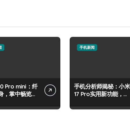
闻
手机新闻
50 Pro mini：纤
手机分析师揭秘：小米
身，掌中畅览海
17 Pro实用新功能，抢
先一睹为快！