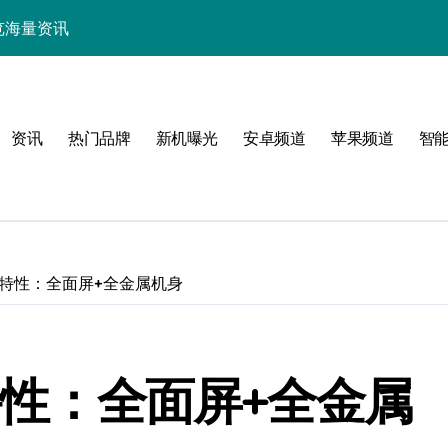
中畅览海量资讯
能，抢先一睹为快！
技，重塑手机新体验！
资讯
热门品牌
新机曝光
安卓频道
苹果频道
智
揭秘折叠屏新惊艳亮点
新体验
曝新特性：全面屏+全金属机身
！
新特性：全面屏+全金属
效玩机攻略速看！