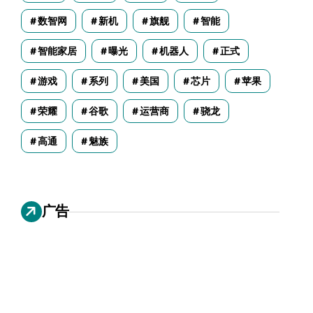
数智网
新机
旗舰
智能
智能家居
曝光
机器人
正式
游戏
系列
美国
芯片
苹果
荣耀
谷歌
运营商
骁龙
高通
魅族
广告