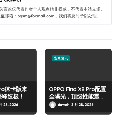
相关言论仅代表作者个人观点绝非权威，不代表本站立场。
：bqsm@foxmail.com，我们将及时予以处理。
安卓资讯
ltra徕卡版来
OPPO Find X9 Pro配置
登峰造极！
全曝光，顶级性能震撼
来袭！
月 28, 2026
dawei
3 月 28, 2026