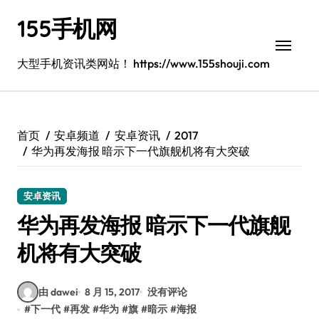
跳
155手机网
转
到
内
大型手机资讯类网站！ https://www.155shouji.com
容
首页
安卓频道
安卓资讯
2017
华为再发海报 暗示下一代旗舰机将有大突破
安卓资讯
华为再发海报 暗示下一代旗舰
机将有大突破
由 dawei
8 月 15, 2017
没有评论
#
下一代
#
再发
#
华为
#
旗
#
暗示
#
海报