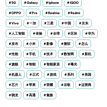
5G
Galaxy
Iphone
IQOO
OPPO
Pro
Realme
Redmi
Vivo
一加
三星
中国
京东
人工智能
体验
全球
区块
华为
发布
小米
影像
微软
怎么
性能
手机
技术
数智网
新机
旗舰
智能
智能家居
曝光
机器人
正式
游戏
系列
美国
芯片
苹果
荣耀
谷歌
运营商
骁龙
高通
魅族