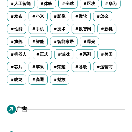
人工智能
体验
全球
区块
华为
发布
小米
影像
微软
怎么
性能
手机
技术
数智网
新机
旗舰
智能
智能家居
曝光
机器人
正式
游戏
系列
美国
芯片
苹果
荣耀
谷歌
运营商
骁龙
高通
魅族
广告