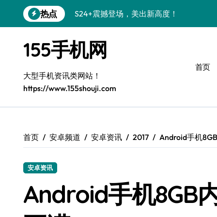
跳
热点
S24+震撼登场，美出新高度！
转
到
Galaxy S26+颜值爆升！机皇美学解析
内
155手机网
容
Galaxy A56 5G登场，时尚与性能双巅峰
首页
Galaxy Z Flip6：折叠时尚，尽显潮流新宠
大型手机资讯类网站！
https://www.155shouji.com
三星Galaxy S26发布：个性美化全攻略
Galaxy S25美颜秘籍：个性定制炫酷玩法
Galaxy C55 5G焕新指南：定制潮流无限
首页
安卓频道
安卓资讯
2017
Android手机
Galaxy C55 5G登场，演绎三星美学新巅
安卓资讯
Galaxy S25+闪亮登场，这样打扮秒变焦
Android手机8
S25 Ultra颜值炸裂！定制主题引领潮流