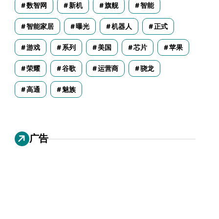
数智网
新机
旗舰
智能
智能家居
曝光
机器人
正式
游戏
系列
美国
芯片
苹果
荣耀
谷歌
运营商
骁龙
高通
魅族
广告