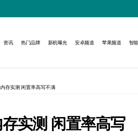
！
资讯
热门品牌
新机曝光
安卓频道
苹果频道
智
玩
8GB内存实测 闲置率高写不满
峰
点！
GB内存实测 闲置率高写
新体验