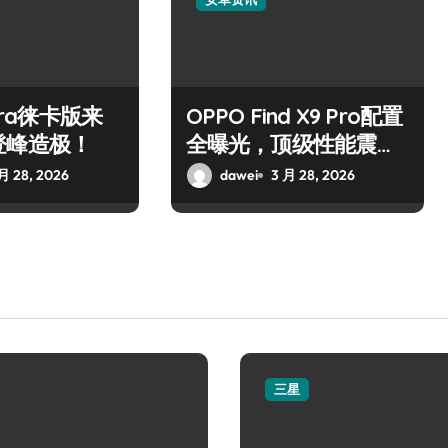
ltra徕卡版来
OPPO Find X9 Pro配置
登峰造极！
全曝光，顶级性能震撼
来袭！
月 28, 2026
dawei
3 月 28, 2026
三星