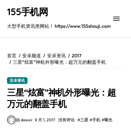
跳
155手机网
转
到
内
大型手机资讯类网站！ https://www.155shouji.com
容
首页
安卓频道
安卓资讯
2017
三星“炫富”神机外形曝光：超万元的翻盖手机
安卓资讯
三星“炫富”神机外形曝光：超
万元的翻盖手机
由 dawei
8 月 1, 2017
没有评论
#
三星
#
手机
#
曝光