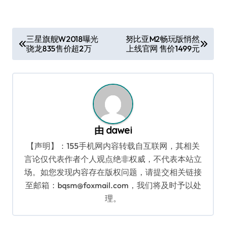
文
三星旗舰W2018曝光
努比亚M2畅玩版悄然
骁龙835售价超2万
上线官网 售价1499元
章
导
航
由
dawei
【声明】：155手机网内容转载自互联网，其相关
言论仅代表作者个人观点绝非权威，不代表本站立
场。如您发现内容存在版权问题，请提交相关链接
至邮箱：bqsm@foxmail.com，我们将及时予以处
理。