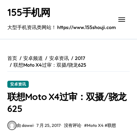
跳
155手机网
转
到
内
大型手机资讯类网站！ https://www.155shouji.com
容
首页
安卓频道
安卓资讯
2017
联想Moto X4过审：双摄/骁龙625
安卓资讯
联想Moto X4过审：双摄/骁龙
625
由 dawei
7 月 25, 2017
没有评论
#
Moto X4
#
联想