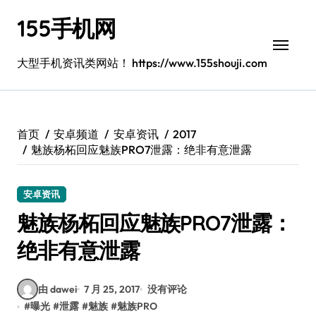
跳
155手机网
转
到
内
大型手机资讯类网站！ https://www.155shouji.com
容
首页
安卓频道
安卓资讯
2017
魅族杨柘回应魅族PRO7泄露：绝非有意泄露
安卓资讯
魅族杨柘回应魅族PRO7泄露：
绝非有意泄露
由 dawei
7 月 25, 2017
没有评论
#
曝光
#
泄露
#
魅族
#
魅族PRO