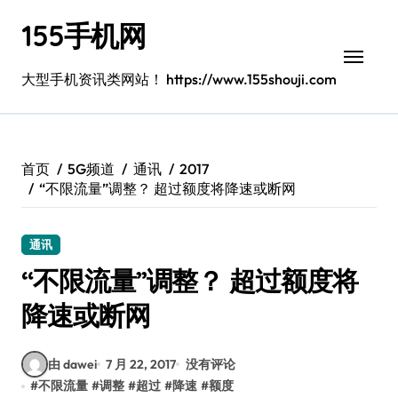
跳
155手机网
转
到
内
大型手机资讯类网站！ https://www.155shouji.com
容
首页
5G频道
通讯
2017
“不限流量”调整？ 超过额度将降速或断网
通讯
“不限流量”调整？ 超过额度将
降速或断网
由 dawei
7 月 22, 2017
没有评论
#
不限流量
#
调整
#
超过
#
降速
#
额度