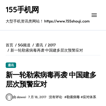
跳
155手机网
转
到
内
大型手机资讯类网站！ https://www.155shouji.com
容
首页
5G频道
通讯
2017
新一轮勒索病毒再袭 中国建多层次预警应对
通讯
新一轮勒索病毒再袭 中国建多
层次预警应对
由 dawei
7 月 18, 2017
没有评论
#
勒索病毒
#
应对体系