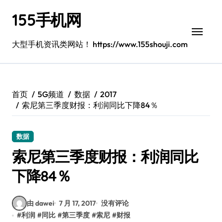
跳
155手机网
转
到
内
大型手机资讯类网站！ https://www.155shouji.com
容
首页
5G频道
数据
2017
索尼第三季度财报：利润同比下降84％
数据
索尼第三季度财报：利润同比
下降84％
由 dawei
7 月 17, 2017
没有评论
#
利润
#
同比
#
第三季度
#
索尼
#
财报