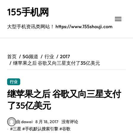
跳
155手机网
转
到
内
大型手机资讯类网站！ https://www.155shouji.com
容
首页
5G频道
行业
2017
继苹果之后 谷歌又向三星支付了35亿美元
行业
继苹果之后 谷歌又向三星支付
了35亿美元
由 dawei
8 月 18, 2017
没有评论
#
三星
#
手机默认搜索引擎
#
谷歌