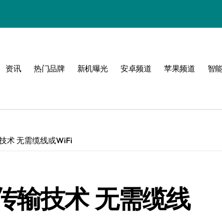
！
资讯
热门品牌
新机曝光
安卓频道
苹果频道
智
玩
峰
术 无需缆线或WiFi
点！
新体验
传输技术 无需缆线