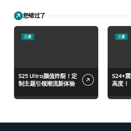
您错过了
三星
三星
S25 Ultra颜值炸裂！定
S24
制主题引领潮流新体验
高度！