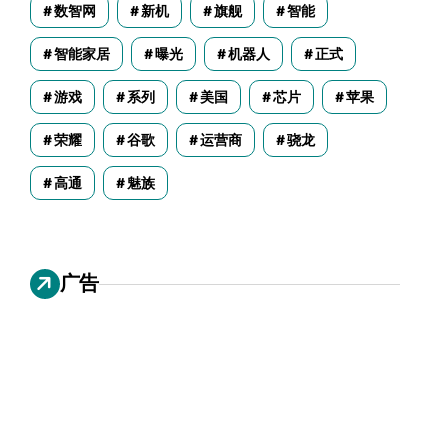
数智网
新机
旗舰
智能
智能家居
曝光
机器人
正式
游戏
系列
美国
芯片
苹果
荣耀
谷歌
运营商
骁龙
高通
魅族
广告