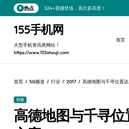
跳
热点
转
Galaxy S26+颜值爆升！机皇美学解析
到
Galaxy A56 5G登场，时尚与性能双巅峰
内
155手机网
容
Galaxy Z Flip6：折叠时尚，尽显潮流新宠
首页
三星Galaxy S26发布：个性美化全攻略
大型手机资讯类网站！
https://www.155shouji.com
Galaxy S25美颜秘籍：个性定制炫酷玩法
Galaxy C55 5G焕新指南：定制潮流无限
Galaxy C55 5G登场，演绎三星美学新巅
首页
5G频道
行业
2017
高德地图与千寻位置达
Galaxy S25+闪亮登场，这样打扮秒变焦
行业
S25 Ultra颜值炸裂！定制主题引领潮流
高德地图与千寻位