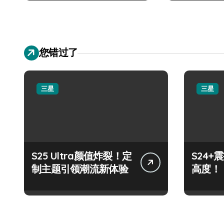
您错过了
三星
三星
S25 Ultra颜值炸裂！定
S24
制主题引领潮流新体验
高度！