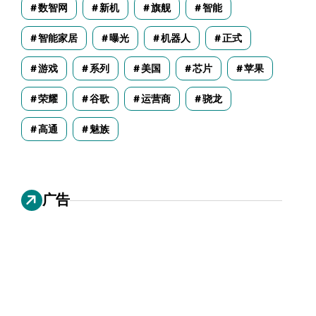
数智网
新机
旗舰
智能
智能家居
曝光
机器人
正式
游戏
系列
美国
芯片
苹果
荣耀
谷歌
运营商
骁龙
高通
魅族
广告