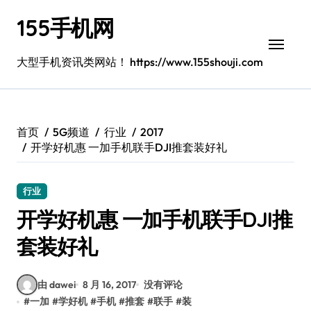
跳
155手机网
转
到
内
大型手机资讯类网站！ https://www.155shouji.com
容
首页
5G频道
行业
2017
开学好机惠 一加手机联手DJI推套装好礼
行业
开学好机惠 一加手机联手DJI推
套装好礼
由 dawei
8 月 16, 2017
没有评论
#
一加
#
学好机
#
手机
#
推套
#
联手
#
装