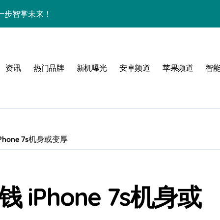
一步智掌未来！
色与实用功能全解析
讯+玩机技巧一网打尽
资讯
热门品牌
新机曝光
安卓频道
苹果频道
智
解析+超实用技巧攻略
亮点纷呈速来围观！
一手轻松掌控！
递不容错过！
hone 7s机身或变厚
，亮点全解析！
屏新巅峰，科技控必入！
iPhone 7s机身或
开启资讯抢先新体验！