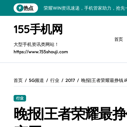
跳
热点
荣耀WIN资讯速递，手机管家助力，抢先
转
到
手机分析师揭秘：真我GT8 Pro新机特
内
155手机网
容
荣耀500 Pro MOLLY版来袭！最新资
首页
OPPO Find X9 Pro深度揭秘：亮点全
大型手机资讯类网站！
https://www.155shouji.com
vivo S50 Pro mini来袭：小屏旗舰，
荣耀ROBOT PHONE：智领生活，资讯
华为nova 15 Ultra新功能解锁，优惠速
首页
5G频道
行业
2017
晚报|王者荣耀最挣钱 iP
iPhone 17e重磅来袭：性能配置大升级
行业
三星Galaxy Z Fold7深度揭秘：折叠
晚报|王者荣耀最挣钱 
荣耀Magic8 Pro Air来袭，掌中智能