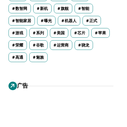
数智网
新机
旗舰
智能
智能家居
曝光
机器人
正式
游戏
系列
美国
芯片
苹果
荣耀
谷歌
运营商
骁龙
高通
魅族
广告