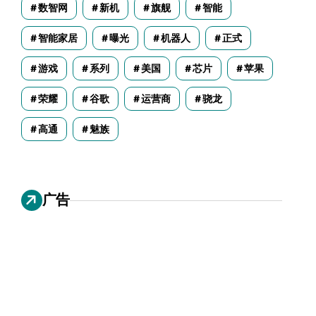
数智网
新机
旗舰
智能
智能家居
曝光
机器人
正式
游戏
系列
美国
芯片
苹果
荣耀
谷歌
运营商
骁龙
高通
魅族
广告