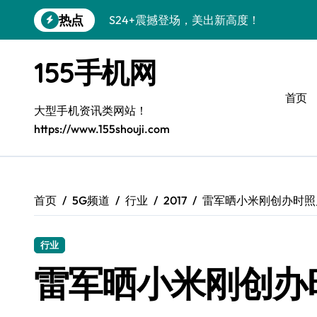
跳
热点
S24+震撼登场，美出新高度！
转
到
Galaxy S26+颜值爆升！机皇美学解析
内
155手机网
容
Galaxy A56 5G登场，时尚与性能双巅峰
首页
Galaxy Z Flip6：折叠时尚，尽显潮流新宠
大型手机资讯类网站！
https://www.155shouji.com
三星Galaxy S26发布：个性美化全攻略
Galaxy S25美颜秘籍：个性定制炫酷玩法
Galaxy C55 5G焕新指南：定制潮流无限
首页
5G频道
行业
2017
雷军晒小米刚创办时照片
Galaxy C55 5G登场，演绎三星美学新巅
行业
Galaxy S25+闪亮登场，这样打扮秒变焦
雷军晒小米刚创办
S25 Ultra颜值炸裂！定制主题引领潮流