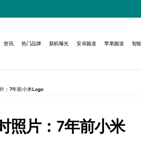
！
资讯
热门品牌
新机曝光
安卓频道
苹果频道
智
玩
：7年前小米Logo
峰
点！
时照片：7年前小米
新体验