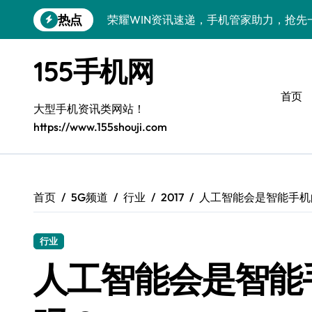
跳
热点
荣耀WIN资讯速递，手机管家助力，抢先
转
到
手机分析师揭秘：真我GT8 Pro新机特
内
155手机网
容
荣耀500 Pro MOLLY版来袭！最新资
首页
OPPO Find X9 Pro深度揭秘：亮点全
大型手机资讯类网站！
https://www.155shouji.com
vivo S50 Pro mini来袭：小屏旗舰，
荣耀ROBOT PHONE：智领生活，资讯
华为nova 15 Ultra新功能解锁，优惠速
首页
5G频道
行业
2017
人工智能会是智能手机
iPhone 17e重磅来袭：性能配置大升级
行业
三星Galaxy Z Fold7深度揭秘：折叠
人工智能会是智能
荣耀Magic8 Pro Air来袭，掌中智能