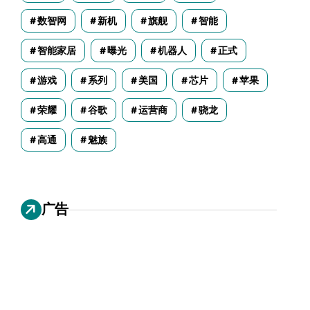
数智网
新机
旗舰
智能
智能家居
曝光
机器人
正式
游戏
系列
美国
芯片
苹果
荣耀
谷歌
运营商
骁龙
高通
魅族
广告