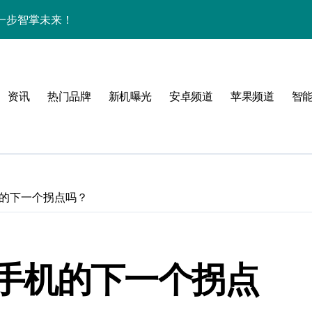
一步智掌未来！
色与实用功能全解析
讯+玩机技巧一网打尽
资讯
热门品牌
新机曝光
安卓频道
苹果频道
智
解析+超实用技巧攻略
亮点纷呈速来围观！
一手轻松掌控！
递不容错过！
的下一个拐点吗？
，亮点全解析！
屏新巅峰，科技控必入！
手机的下一个拐点
开启资讯抢先新体验！