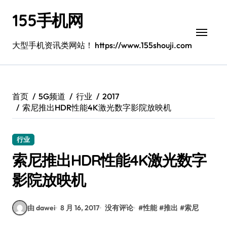
跳
155手机网
转
到
内
大型手机资讯类网站！ https://www.155shouji.com
容
首页
5G频道
行业
2017
索尼推出HDR性能4K激光数字影院放映机
行业
索尼推出HDR性能4K激光数字
影院放映机
由 dawei
8 月 16, 2017
没有评论
#
性能
#
推出
#
索尼