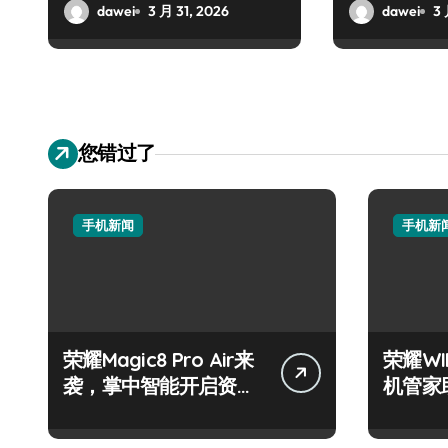
dawei
3 月 31, 2026
dawei
3 
您错过了
手机新闻
手机新
荣耀Magic8 Pro Air来
荣耀W
袭，掌中智能开启资讯
机管家
抢先新体验！
智掌未