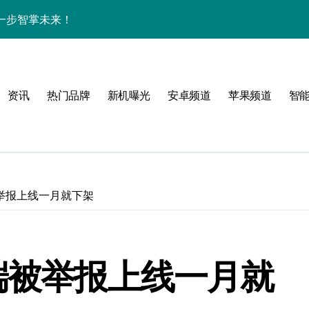
一步智掌未来！
色与实用功能全解析
讯+玩机技巧一网打尽
资讯
热门品牌
新机曝光
安卓频道
苹果频道
智
解析+超实用技巧攻略
亮点纷呈速来围观！
一手轻松掌控！
递不容错过！
被举报上线一月就下架
，亮点全解析！
屏新巅峰，科技控必入！
端被举报上线一月就
开启资讯抢先新体验！