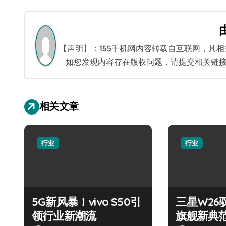
章
导
航
【声明】：155手机网内容转载自互联网，其
如您发现内容存在版权问题，请提交相关链接至邮箱
相关文章
行业
行业
5G新风暴！vivo S50引
三星W26
领行业新潮流
旗舰新典