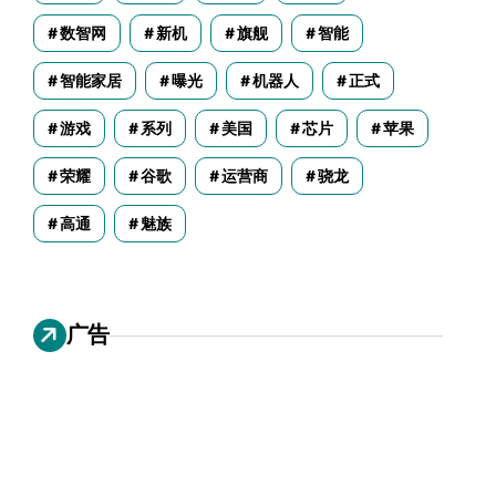
数智网
新机
旗舰
智能
智能家居
曝光
机器人
正式
游戏
系列
美国
芯片
苹果
荣耀
谷歌
运营商
骁龙
高通
魅族
广告