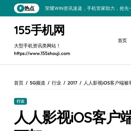
跳
热点
荣耀WIN资讯速递，手机管家助力，抢先
转
到
手机分析师揭秘：真我GT8 Pro新机特
内
155手机网
容
荣耀500 Pro MOLLY版来袭！最新资
首页
OPPO Find X9 Pro深度揭秘：亮点全
大型手机资讯类网站！
https://www.155shouji.com
vivo S50 Pro mini来袭：小屏旗舰，
荣耀ROBOT PHONE：智领生活，资讯
华为nova 15 Ultra新功能解锁，优惠速
首页
5G频道
行业
2017
人人影视iOS客户端
iPhone 17e重磅来袭：性能配置大升级
行业
三星Galaxy Z Fold7深度揭秘：折叠
人人影视iOS客户
荣耀Magic8 Pro Air来袭，掌中智能