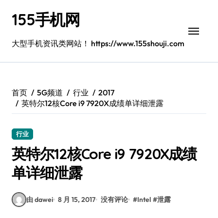
跳
155手机网
转
到
内
大型手机资讯类网站！ https://www.155shouji.com
容
首页
5G频道
行业
2017
英特尔12核Core i9 7920X成绩单详细泄露
行业
英特尔12核Core i9 7920X成绩
单详细泄露
由 dawei
8 月 15, 2017
没有评论
#
Intel
#
泄露