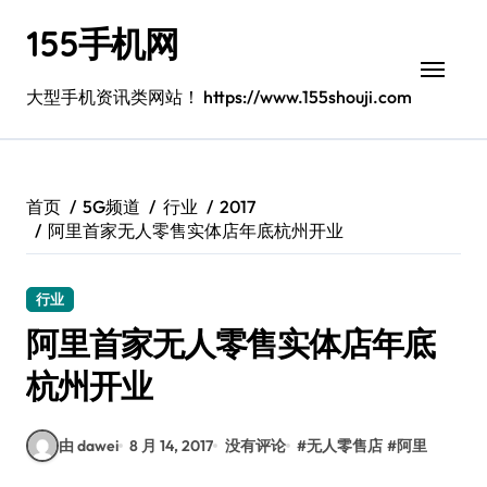
跳
155手机网
转
到
内
大型手机资讯类网站！ https://www.155shouji.com
容
首页
5G频道
行业
2017
阿里首家无人零售实体店年底杭州开业
行业
阿里首家无人零售实体店年底
杭州开业
由 dawei
8 月 14, 2017
没有评论
#
无人零售店
#
阿里