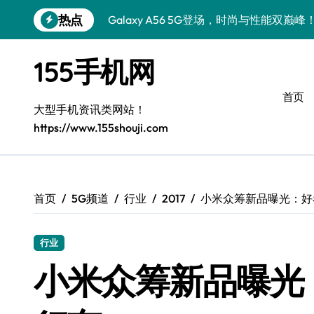
跳
热点
Galaxy A56 5G登场，时尚与性能双巅峰
转
到
Galaxy Z Flip6：折叠时尚，尽显潮流新宠
内
155手机网
容
三星Galaxy S26发布：个性美化全攻略
首页
Galaxy S25美颜秘籍：个性定制炫酷玩法
大型手机资讯类网站！
https://www.155shouji.com
Galaxy C55 5G焕新指南：定制潮流无限
Galaxy C55 5G登场，演绎三星美学新巅
Galaxy S25+闪亮登场，这样打扮秒变焦
首页
5G频道
行业
2017
小米众筹新品曝光：好
S25 Ultra颜值炸裂！定制主题引领潮流
行业
小米众筹新品曝光