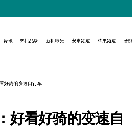
！
资讯
热门品牌
新机曝光
安卓频道
苹果频道
智
玩
峰
点！
看好骑的变速自行车
新体验
：好看好骑的变速自