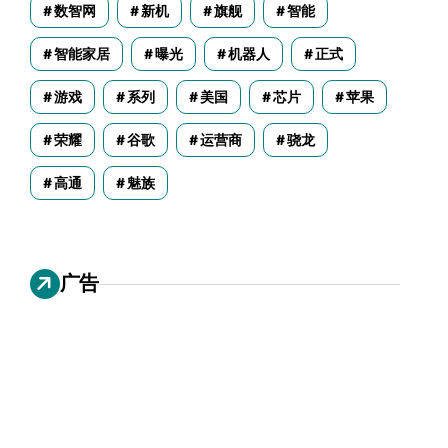
数智网
新机
旗舰
智能
智能家居
曝光
机器人
正式
游戏
系列
美国
芯片
苹果
荣耀
谷歌
运营商
骁龙
高通
魅族
广告