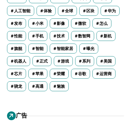
人工智能
体验
全球
区块
华为
发布
小米
影像
微软
怎么
性能
手机
技术
数智网
新机
旗舰
智能
智能家居
曝光
机器人
正式
游戏
系列
美国
芯片
苹果
荣耀
谷歌
运营商
骁龙
高通
魅族
广告