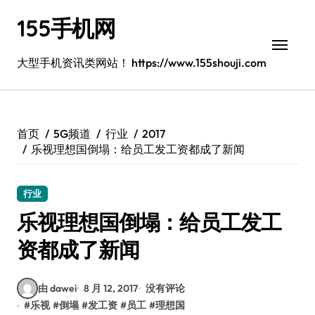
跳
155手机网
转
到
内
大型手机资讯类网站！ https://www.155shouji.com
容
首页
5G频道
行业
2017
乐视理想国倒塌：给员工发工资都成了新闻
行业
乐视理想国倒塌：给员工发工
资都成了新闻
由 dawei
8 月 12, 2017
没有评论
#
乐视
#
倒塌
#
发工资
#
员工
#
理想国