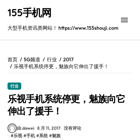
跳
155手机网
转
到
内
大型手机资讯类网站！ https://www.155shouji.com
容
首页
5G频道
行业
2017
乐视手机系统停更，魅族向它伸出了援手！
行业
乐视手机系统停更，魅族向它
伸出了援手！
由 dawei
8 月 11, 2017
没有评论
#
乐视
#
手机
#
系统
#
魅族