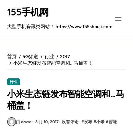
跳
155手机网
转
到
内
大型手机资讯类网站！ https://www.155shouji.com
容
首页
5G频道
行业
2017
小米生态链发布智能空调和…马桶盖！
行业
小米生态链发布智能空调和…马
桶盖！
由 dawei
8 月 10, 2017
没有评论
#
发布
#
小米
#
智能